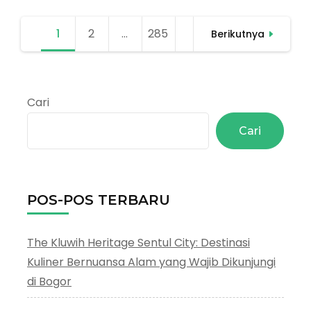
Paginasi
1
Halaman
2
Halaman
…
285
Halaman
Berikutnya
pos
Cari
Cari
POS-POS TERBARU
The Kluwih Heritage Sentul City: Destinasi
Kuliner Bernuansa Alam yang Wajib Dikunjungi
di Bogor