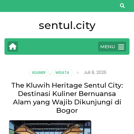
Lompat
ke
konten
sentul.city
(Tekan
Enter)
MENU
Juli 8, 2026
KULINER
,
WISATA
The Kluwih Heritage Sentul City:
Destinasi Kuliner Bernuansa
Alam yang Wajib Dikunjungi di
Bogor