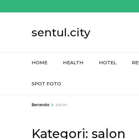
Lompat
ke
konten
sentul.city
(Tekan
Enter)
HOME
HEALTH
HOTEL
RE
SPOT FOTO
>
Beranda
salon
Kategori:
salon