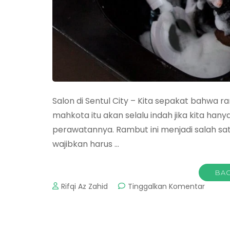
Salon di Sentul City – Kita sepakat bahwa 
mahkota itu akan selalu indah jika kita h
perawatannya. Rambut ini menjadi salah satu 
wajibkan harus …
BAC
pada
Rifqi Az Zahid
Tinggalkan Komentar
Salon
di
Sentul
City