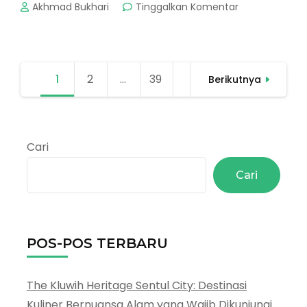
pada
Akhmad Bukhari
Tinggalkan Komentar
Toko
Kue
Terdekat
di
Paginasi
1
Halaman
2
Halaman
…
39
Halaman
Jakarta
Berikutnya
pos
dan
Bogor,
Harga
Grosir
Cari
2026
Cari
POS-POS TERBARU
The Kluwih Heritage Sentul City: Destinasi
Kuliner Bernuansa Alam yang Wajib Dikunjungi