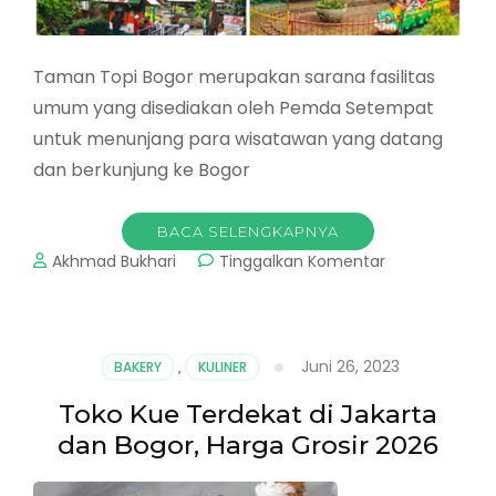
Taman Topi Bogor merupakan sarana fasilitas
umum yang disediakan oleh Pemda Setempat
untuk menunjang para wisatawan yang datang
dan berkunjung ke Bogor
BACA SELENGKAPNYA
pada
Akhmad Bukhari
Tinggalkan Komentar
Taman
Topi
Bogor:
Wisata
Juni 26, 2023
BAKERY
,
KULINER
Murah
Kota
Toko Kue Terdekat di Jakarta
Bogor
dan Bogor, Harga Grosir 2026