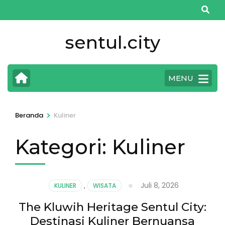
Lompat
ke
konten
sentul.city
(Tekan
Enter)
MENU
>
Beranda
Kuliner
Kategori:
Kuliner
Juli 8, 2026
KULINER
,
WISATA
The Kluwih Heritage Sentul City:
Destinasi Kuliner Bernuansa