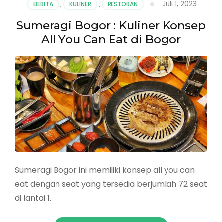
Juli 1, 2023
BERITA
,
KULINER
,
RESTORAN
Bukti
Kelezatan
Sumeragi Bogor : Kuliner Konsep
Kuliner
All You Can Eat di Bogor
Bogor
Sumeragi Bogor ini memiliki konsep all you can
eat dengan seat yang tersedia berjumlah 72 seat
di lantai 1.