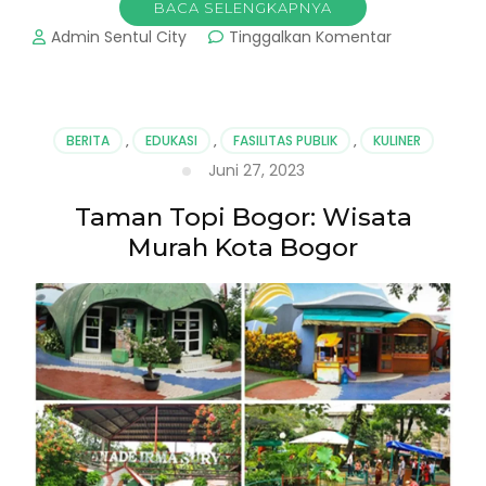
BACA SELENGKAPNYA
pada
Admin Sentul City
Tinggalkan Komentar
Sumeragi
Bogor
:
Kuliner
BERITA
,
EDUKASI
,
FASILITAS PUBLIK
,
KULINER
Konsep
Juni 27, 2023
All
You
Taman Topi Bogor: Wisata
Can
Eat
Murah Kota Bogor
di
Bogor