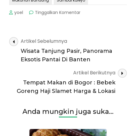
Makanan Bandung
Sambal kaleyo
pada
yoel
Tinggalkan Komentar
Bebek
Kaleyo
Bandung
:
Navigasi
Artikel Sebelumnya
Bebek
Artikel
Goreng
Wisata Tanjung Pasir, Panorama
Enak
Eksotis Pantai Di Banten
dan
Nikmat
Artikel Berikutnya
Tempat Makan di Bogor : Bebek
Goreng Haji Slamet Harga & Lokasi
Anda mungkin juga suka...