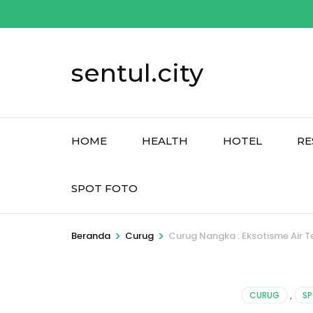
Lompat
ke
konten
sentul.city
(Tekan
Enter)
HOME
HEALTH
HOTEL
RE
SPOT FOTO
>
>
Beranda
Curug
Curug Nangka : Eksotisme Air T
CURUG
,
S