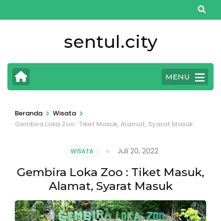
Lompat
ke
konten
sentul.city
(Tekan
Enter)
MENU
>
>
Beranda
Wisata
Gembira Loka Zoo : Tiket Masuk, Alamat, Syarat Masuk
Juli 20, 2022
WISATA
Gembira Loka Zoo : Tiket Masuk,
Alamat, Syarat Masuk