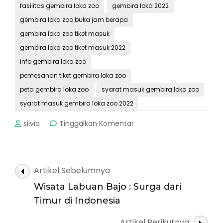
fasilitas gembira loka zoo
gembira loka 2022
gembira loka zoo buka jam berapa
gembira loka zoo tiket masuk
gembira loka zoo tiket masuk 2022
info gembira loka zoo
pemesanan tiket gembira loka zoo
peta gembira loka zoo
syarat masuk gembira loka zoo
syarat masuk gembira loka zoo 2022
pada
silvia
Tinggalkan Komentar
Gembira
Loka
Zoo
:
Navigasi
Artikel Sebelumnya
Tiket
Artikel
Masuk,
Wisata Labuan Bajo : Surga dari
Alamat,
Timur di Indonesia
Syarat
Masuk
Artikel Berikutnya