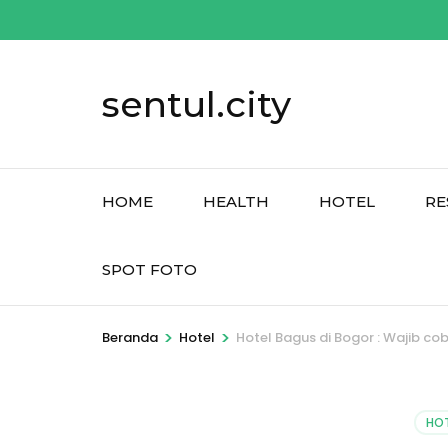
Lompat
ke
konten
sentul.city
(Tekan
Enter)
HOME
HEALTH
HOTEL
RE
SPOT FOTO
>
>
Beranda
Hotel
Hotel Bagus di Bogor : Wajib cob
HOT