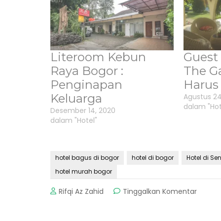
Literoom Kebun
Guest
Raya Bogor :
The G
Penginapan
Harus
Keluarga
Agustus 24
dalam "Hot
Desember 14, 2020
dalam "Hotel"
hotel bagus di bogor
hotel di bogor
Hotel di Sen
hotel murah bogor
pada
Rifqi Az Zahid
Tinggalkan Komentar
Hotel
Bagus