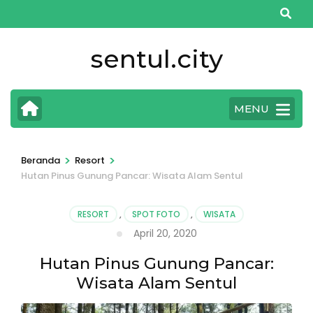
Lompat
ke
konten
sentul.city
(Tekan
Enter)
MENU
>
>
Beranda
Resort
Hutan Pinus Gunung Pancar: Wisata Alam Sentul
RESORT
,
SPOT FOTO
,
WISATA
April 20, 2020
Hutan Pinus Gunung Pancar:
Wisata Alam Sentul