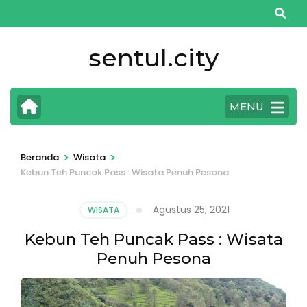
Lompat
ke
konten
sentul.city
(Tekan
Enter)
MENU
>
>
Beranda
Wisata
Kebun Teh Puncak Pass : Wisata Penuh Pesona
Agustus 25, 2021
WISATA
Kebun Teh Puncak Pass : Wisata
Penuh Pesona