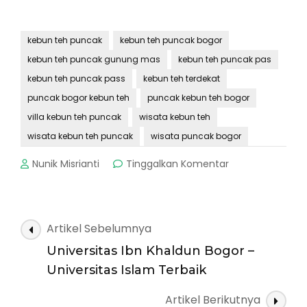
kebun teh puncak
kebun teh puncak bogor
kebun teh puncak gunung mas
kebun teh puncak pas
kebun teh puncak pass
kebun teh terdekat
puncak bogor kebun teh
puncak kebun teh bogor
villa kebun teh puncak
wisata kebun teh
wisata kebun teh puncak
wisata puncak bogor
pada
Nunik Misrianti
Tinggalkan Komentar
Kebun
Teh
Puncak
Pass
Navigasi
Artikel Sebelumnya
:
Artikel
Wisata
Universitas Ibn Khaldun Bogor –
Penuh
Universitas Islam Terbaik
Pesona
Artikel Berikutnya