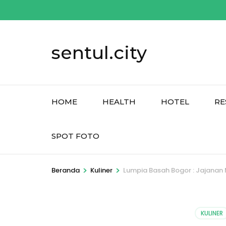
Lompat
ke
konten
sentul.city
(Tekan
Enter)
HOME
HEALTH
HOTEL
RE
SPOT FOTO
>
>
Beranda
Kuliner
Lumpia Basah Bogor : Jajanan
KULINER