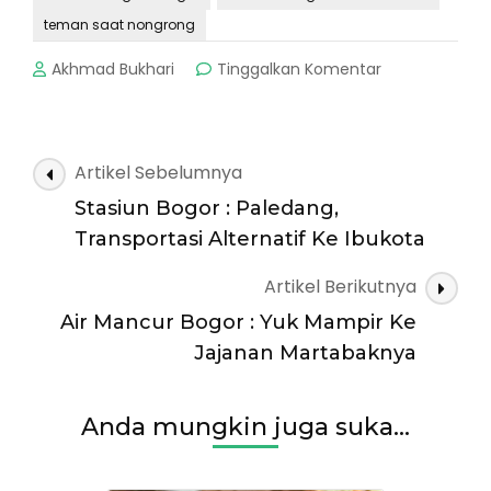
teman saat nongrong
pada
Akhmad Bukhari
Tinggalkan Komentar
Makaroni
Ngehe
:
Jajanan
Navigasi
Artikel Sebelumnya
Praktis
Artikel
murah
Stasiun Bogor : Paledang,
meriah
Transportasi Alternatif Ke Ibukota
Artikel Berikutnya
Air Mancur Bogor : Yuk Mampir Ke
Jajanan Martabaknya
Anda mungkin juga suka...