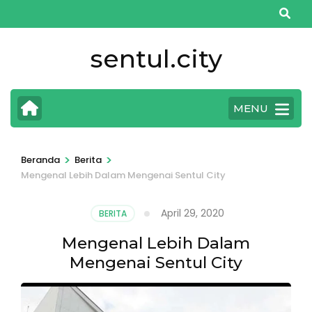
Lompat
ke
konten
sentul.city
(Tekan
Enter)
MENU
>
>
Beranda
Berita
Mengenal Lebih Dalam Mengenai Sentul City
April 29, 2020
BERITA
Mengenal Lebih Dalam
Mengenai Sentul City