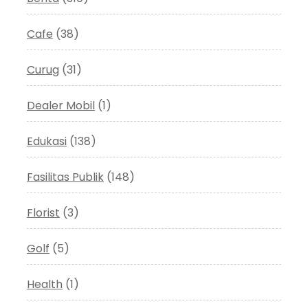
Cafe
(38)
Curug
(31)
Dealer Mobil
(1)
Edukasi
(138)
Fasilitas Publik
(148)
Florist
(3)
Golf
(5)
Health
(1)