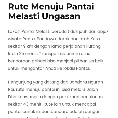
Rute Menuju Pantai
Melasti Ungasan
Lokasi Pantai Melasti berada tidak jauh dari objek
wisata Pantai Pandawa. Jarak dari arah Kuta
sekitar 9 km dengan lama perjalanan kurang
lebih 25 menit. Transportasi umum atau
kendaraan pribadi bisa menjadi pilihan terbaik
untuk mengantar Anda ke lokasi Pantai.
Pengunjung yang datang dari Bandara Ngurah
Rai, rute menuju pantai ini bisa melalui Jalan
Dharmawangsa dengan perkiraan perjalanan
sekitar 43 menit. Rute lain untuk mencapai
pantai cantik ini dari bandara adalah dengan