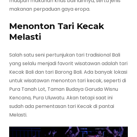
maupun makanan khas bali lainnya, serta jenis
makanan perpaduan gaya eropa.
Menonton Tari Kecak
Melasti
Salah satu seni pertunjukan tari tradisional Bali
yang selalu menjadi favorit wisatawan adalah tari
Kecak Bali dan tari Barong Bali. Ada banyak lokasi
untuk wisatawan menonton tari kecak, seperti di
Pura Tanah Lot, Taman Budaya Garuda Wisnu
Kencana, Pura Uluwatu. Akan tetapi saat ini
sudah ada pementasan tari Kecak di pantai
Melasti.