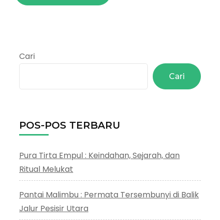
Cari
Cari
POS-POS TERBARU
Pura Tirta Empul : Keindahan, Sejarah, dan
Ritual Melukat
Pantai Malimbu : Permata Tersembunyi di Balik
Jalur Pesisir Utara