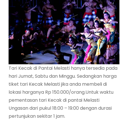
Tari Kecak di Pantai Melasti hanya tersedia pada
hari Jumat, Sabtu dan Minggu. Sedangkan harga
tiket tari Kecak Melasti jika anda membeli di
lokasi harganya Rp 150.000/orang.Untuk waktu
pementasan tari Kecak di pantai Melasti
Ungasan dari pukul 18:00 – 19:00 dengan durasi
pertunjukan sekitar 1 jam.