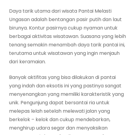
Daya tarik utama dari wisata Pantai Melasti
Ungasan adalah bentangan pasir putih dan laut
birunya. Kontur pasirnya cukup nyaman untuk
berbagai aktivitas wisatawan. Suasana yang lebih
tenang semakin menambah daya tarik pantai ini,
terutama untuk wisatawan yang ingin menjauh
dari keramaian.
Banyak aktifitas yang bisa dilakukan di pantai
yang indah dan eksotis ini yang pastinya sangat
menyenangkan yang memiliki karakteristik yang
unik. Pengunjung dapat bersantai ria untuk
melepas lelah setelah melewati jalan yang
berkelok – kelok dan cukup mendebarkan,
menghirup udara segar dan menyaksikan