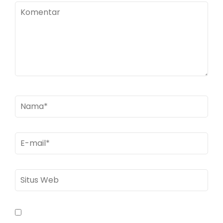
Komentar
Nama
*
E-
mail
*
Situs
Web