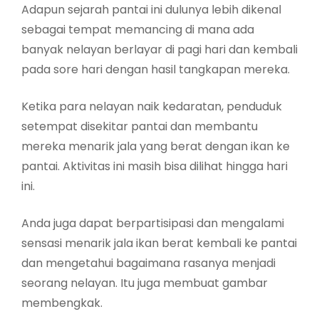
Adapun sejarah pantai ini dulunya lebih dikenal
sebagai tempat memancing di mana ada
banyak nelayan berlayar di pagi hari dan kembali
pada sore hari dengan hasil tangkapan mereka.
Ketika para nelayan naik kedaratan, penduduk
setempat disekitar pantai dan membantu
mereka menarik jala yang berat dengan ikan ke
pantai. Aktivitas ini masih bisa dilihat hingga hari
ini.
Anda juga dapat berpartisipasi dan mengalami
sensasi menarik jala ikan berat kembali ke pantai
dan mengetahui bagaimana rasanya menjadi
seorang nelayan. Itu juga membuat gambar
membengkak.