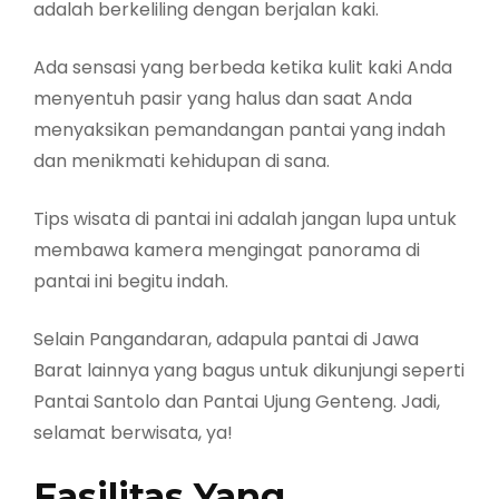
adalah berkeliling dengan berjalan kaki.
Ada sensasi yang berbeda ketika kulit kaki Anda
menyentuh pasir yang halus dan saat Anda
menyaksikan pemandangan pantai yang indah
dan menikmati kehidupan di sana.
Tips wisata di pantai ini adalah jangan lupa untuk
membawa kamera mengingat panorama di
pantai ini begitu indah.
Selain Pangandaran, adapula pantai di Jawa
Barat lainnya yang bagus untuk dikunjungi seperti
Pantai Santolo dan Pantai Ujung Genteng. Jadi,
selamat berwisata, ya!
Fasilitas Yang