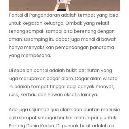
Pantai di Pangandaran adalah tempat yang ideal
untuk kegiatan keluarga. Ombak yang relatif
tenang sampai-sampai bisa berenang dengan
aman. Disamping itu dapat juga mandi di bawah
hanya menyaksikan pemandangan panorama
yang mempesona.
Di sebelah pantai adalah bukit berhutan yang
juga merupakan cagar alam. Cagar alam wisata
ini adalah tempat tinggal bagi banyak monyet,
rusa, kerbau dan hewan eksotis lainnya.
Ada juga sejumlah gua alami dan buatan manusia
dulu sempat sebagai bunker oleh Jepang untuk
Perang Dunia Kedua. Di puncak bukit adalah air