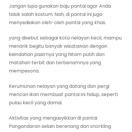
Jangan lupa gunakan baju pantai agar Anda
tidak salah kostum. Nah, di pantai ini juga
menyediakan oleh-oleh pantai yang khas.
yang disebut sebagai kota nelayan kecil, mampu
menarik begitu banyak wisatawan dengan
keindahan pasirnya yang hitam putih dan
matahari terbit dan terbenamnya yang
mempesona.
Kerumunan nelayan yang datang dan pergi
mencari ikan membuat pantai ini hidup, seperti
pulau kecil yang damai.
Aktivitas yang mengasyikkan di pantai
Pangandaran selain berenang dan snorkling