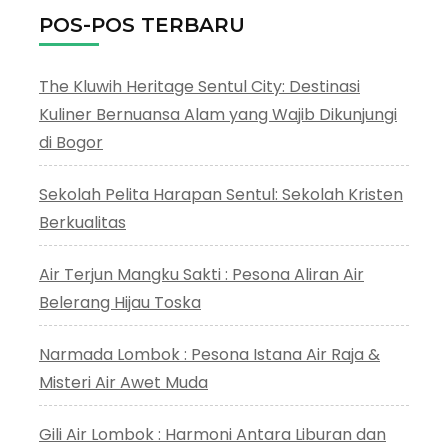
POS-POS TERBARU
The Kluwih Heritage Sentul City: Destinasi
Kuliner Bernuansa Alam yang Wajib Dikunjungi
di Bogor
Sekolah Pelita Harapan Sentul: Sekolah Kristen
Berkualitas
Air Terjun Mangku Sakti : Pesona Aliran Air
Belerang Hijau Toska
Narmada Lombok : Pesona Istana Air Raja &
Misteri Air Awet Muda
Gili Air Lombok : Harmoni Antara Liburan dan