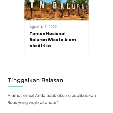
Agustus 3, 2022
Taman Nasional
Baluran Wisata Alam
ala Afrika
Tinggalkan Balasan
Alamat email Anda tidak akan dipublikasikan.
Ruas yang wajib ditandai
*