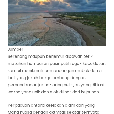
Sumber
Berenang maupun berjemur dibawah terik
matahari hamparan pasir putih agak kecoklatan,
sambil menikmati pemandangan ombak dan air
laut yang jernih bergelombang dengan
pemandangan jaring-jaring nelayan yang dihiasi
warna yang unik dan elok dilihat dari kejauhan.
Perpaduan antara keelokan alam dari yang
Maha Kuasa dengan aktivitas sekitar ternyata