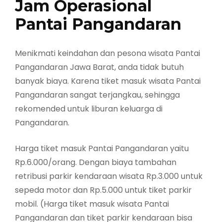
Jam Operasional
Pantai Pangandaran
Menikmati keindahan dan pesona wisata Pantai
Pangandaran Jawa Barat, anda tidak butuh
banyak biaya. Karena tiket masuk wisata Pantai
Pangandaran sangat terjangkau, sehingga
rekomended untuk liburan keluarga di
Pangandaran.
Harga tiket masuk Pantai Pangandaran yaitu
Rp.6.000/orang. Dengan biaya tambahan
retribusi parkir kendaraan wisata Rp.3.000 untuk
sepeda motor dan Rp.5.000 untuk tiket parkir
mobil. (Harga tiket masuk wisata Pantai
Pangandaran dan tiket parkir kendaraan bisa