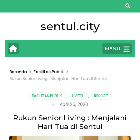
Lompat
ke
konten
sentul.city
(Tekan
Enter)
MENU
>
>
Beranda
Fasilitas Publik
Rukun Senior Living : Menjalani Hari Tua di Sentul
FASILITAS PUBLIK
,
HOTEL
,
RESORT
April 26, 2020
Rukun Senior Living : Menjalani
Hari Tua di Sentul