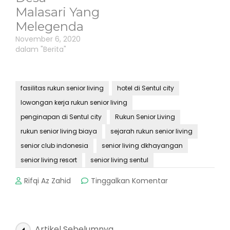
Malasari Yang
Melegenda
November 6, 2020
dalam "Berita"
fasilitas rukun senior living
hotel di Sentul city
lowongan kerja rukun senior living
penginapan di Sentul city
Rukun Senior Living
rukun senior living biaya
sejarah rukun senior living
senior club indonesia
senior living dkhayangan
senior living resort
senior living sentul
pada
Rifqi Az Zahid
Tinggalkan Komentar
Rukun
Senior
Living
:
Navigasi
Artikel Sebelumnya