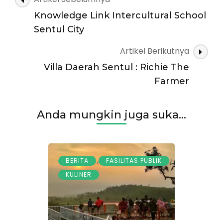
Menjalani
Artikel
Hari
Knowledge Link Intercultural School
Tua
Sentul City
di
Sentul
Artikel Berikutnya
Villa Daerah Sentul : Richie The
Farmer
Anda mungkin juga suka...
,
,
BERITA
FASILITAS PUBLIK
KULINER