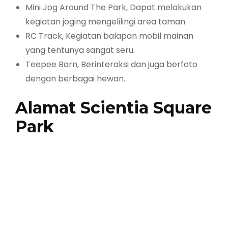
Mini Jog Around The Park, Dapat melakukan
kegiatan joging mengelilingi area taman.
RC Track, Kegiatan balapan mobil mainan
yang tentunya sangat seru.
Teepee Barn, Berinteraksi dan juga berfoto
dengan berbagai hewan.
Alamat Scientia Square
Park