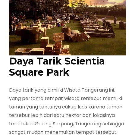
Daya Tarik Scientia
Square Park
Daya tarik yang dimiliki Wisata Tangerang ini,
yang pertama tempat wisata tersebut memiliki
taman yang tentunya cukup luas karena taman
tersebut lebih dari satu hektar dan lokasinya
terletak di Gading Serpong, Tangerang sehingga
sangat mudah menemukan tempat tersebut.