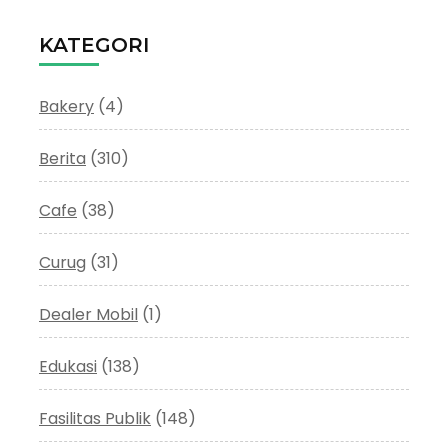
KATEGORI
Bakery
(4)
Berita
(310)
Cafe
(38)
Curug
(31)
Dealer Mobil
(1)
Edukasi
(138)
Fasilitas Publik
(148)