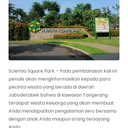
Scientia Square Park – Pada pembahasan kali ini
penulis akan menginformasikan kepada para
pecinta wisata yang berada di daerah
Jabodetabek bahwa di kawasan Tangerang
terdapat wisata keluarga yang akan membuat
Anda mendapatkan pengalaman seru bersama
dengan anak Anda maupun orang tersayang
Anda