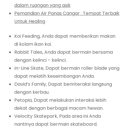
dalam ruangan yang asik
Pemandian Air Panas Cangar : Tempat Terbaik
Untuk Healing
Koi Feeding, Anda dapat memberikan makan
di kolam ikan koi.
Rabbit Tales, Anda dapat bermain bersama
dengan kelinci – kelinci.
In-Line Skate, Dapat bermain roller blade yang
dapat melatih keseimbangan Anda.
David’s Family, Dapat berinteraksi langsung
dengan kerbau.
Petopia, Dapat melakukan interaksi lebih
dekat dengan berbagai macam hewan.
Velocity Skatepark, Pada area ini Anda
nantinya dapat bermain skateboard.