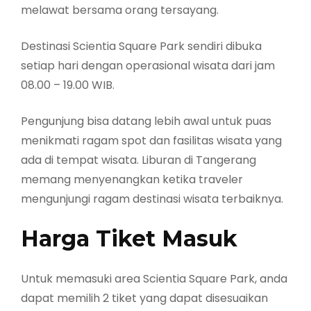
melawat bersama orang tersayang.
Destinasi Scientia Square Park sendiri dibuka
setiap hari dengan operasional wisata dari jam
08.00 – 19.00 WIB.
Pengunjung bisa datang lebih awal untuk puas
menikmati ragam spot dan fasilitas wisata yang
ada di tempat wisata. Liburan di Tangerang
memang menyenangkan ketika traveler
mengunjungi ragam destinasi wisata terbaiknya.
Harga Tiket Masuk
Untuk memasuki area Scientia Square Park, anda
dapat memilih 2 tiket yang dapat disesuaikan