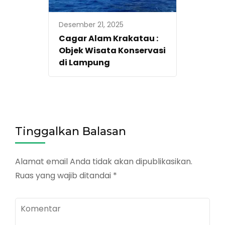
Desember 21, 2025
Cagar Alam Krakatau :
Objek Wisata Konservasi
di Lampung
Tinggalkan Balasan
Alamat email Anda tidak akan dipublikasikan.
Ruas yang wajib ditandai
*
Komentar