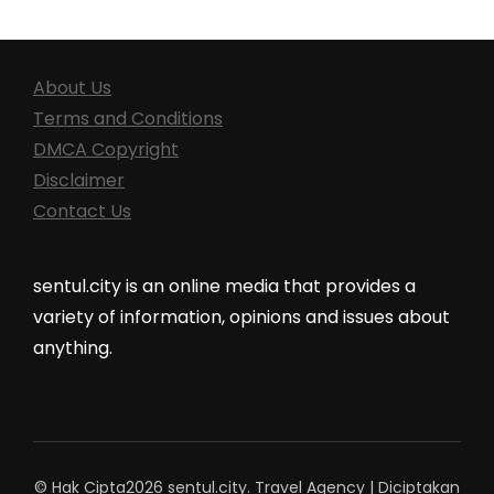
About Us
Terms and Conditions
DMCA Copyright
Disclaimer
Contact Us
sentul.city is an online media that provides a
variety of information, opinions and issues about
anything.
© Hak Cipta2026
sentul.city
.
Travel Agency | Diciptakan