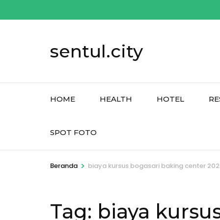
Lompat
ke
konten
sentul.city
(Tekan
Enter)
HOME
HEALTH
HOTEL
RE
SPOT FOTO
>
Beranda
biaya kursus bogasari baking center 202
Tag:
biaya kursu