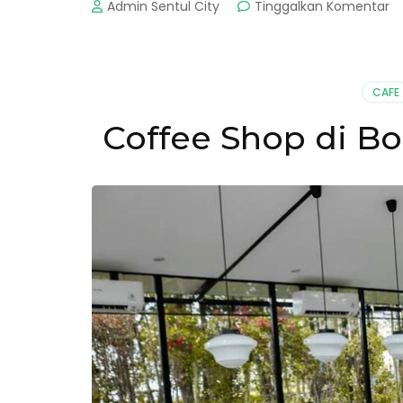
p
Admin Sentul City
Tinggalkan Komentar
R
C
B
–
CAFE
C
Ic
Coffee Shop di B
Y
La
Hi