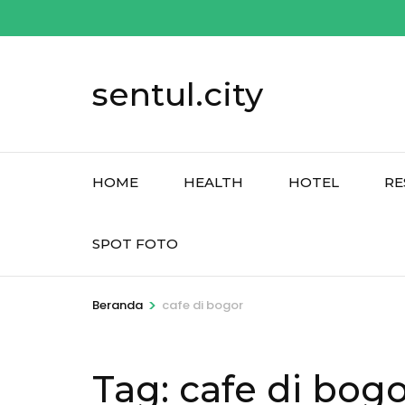
Lompat
ke
konten
sentul.city
(Tekan
Enter)
HOME
HEALTH
HOTEL
RE
SPOT FOTO
>
Beranda
cafe di bogor
Tag:
cafe di bog