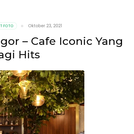
afe
wo
ories
ogor
Oktober 23, 2021
T FOTO
ang
gor – Cafe Iconic Yang
e
gor,
agi Hits
uk
ampir
e
ni