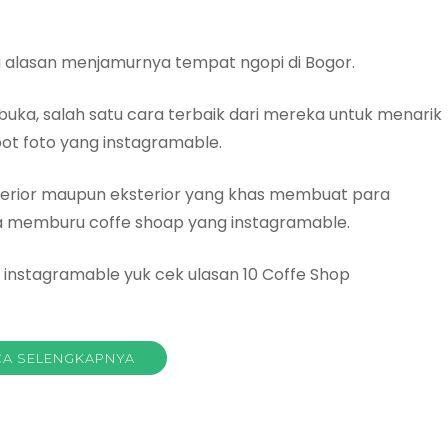
rta alasan menjamurnya tempat ngopi di Bogor.
uka, salah satu cara terbaik dari mereka untuk menarik
t foto yang instagramable.
nterior maupun eksterior yang khas membuat para
a memburu coffe shoap yang instagramable.
g instagramable yuk cek ulasan 10 Coffe Shop
A SELENGKAPNYA
ada
offee
hop