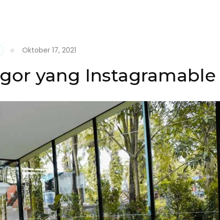
ada
ooftop
afe
ogor
Oktober 17, 2021
afe
onic
ogor yang Instagramable
ang
gi
ts