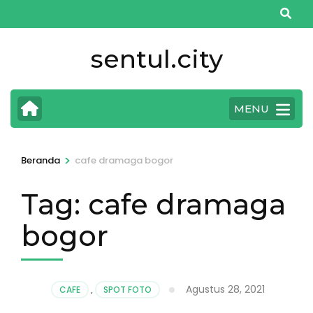
Lompat
ke
konten
sentul.city
(Tekan
Enter)
MENU
>
Beranda
cafe dramaga bogor
Tag:
cafe dramaga
bogor
Agustus 28, 2021
CAFE
,
SPOT FOTO