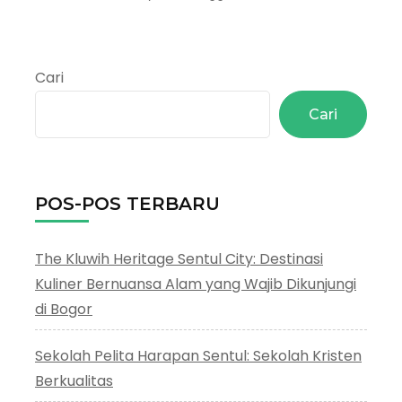
Pintu
Rasa
Bogor
:
Cari
Cafe
Estetik
Cari
Gaya
Vintage
di
Bogor
POS-POS TERBARU
The Kluwih Heritage Sentul City: Destinasi
Kuliner Bernuansa Alam yang Wajib Dikunjungi
di Bogor
Sekolah Pelita Harapan Sentul: Sekolah Kristen
Berkualitas