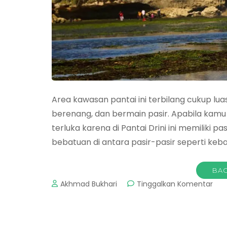
Area kawasan pantai ini terbilang cukup lu
berenang, dan bermain pasir. Apabila kamu in
terluka karena di Pantai Drini ini memiliki p
bebatuan di antara pasir-pasir seperti keb
BAC
pad
Akhmad Bukhari
Tinggalkan Komentar
Wis
Pan
Drin
: