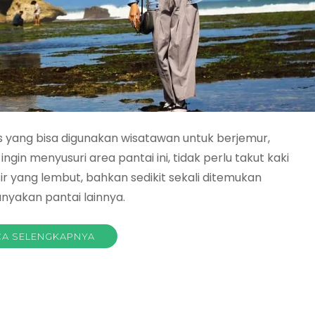
as yang bisa digunakan wisatawan untuk berjemur,
gin menyusuri area pantai ini, tidak perlu takut kaki
asir yang lembut, bahkan sedikit sekali ditemukan
anyakan pantai lainnya.
A SELENGKAPNYA
a
ata
tai
i