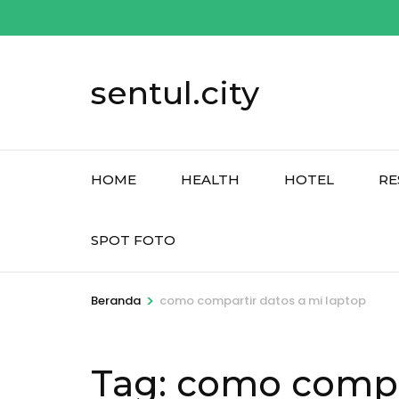
Lompat
ke
konten
sentul.city
(Tekan
Enter)
HOME
HEALTH
HOTEL
RE
SPOT FOTO
>
Beranda
como compartir datos a mi laptop
Tag:
como compar