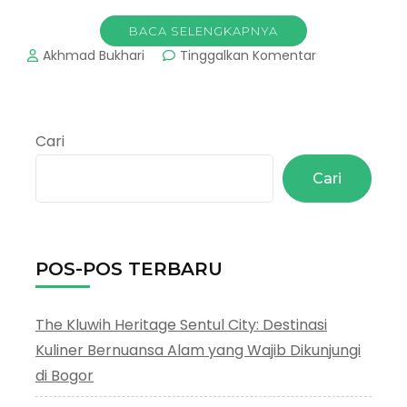
BACA SELENGKAPNYA
pada
Akhmad Bukhari
Tinggalkan Komentar
Curug
Ciburial
:
Indahnya
Cari
Air
Terjun
Cari
Dibalik
Belantara
Hutan
POS-POS TERBARU
The Kluwih Heritage Sentul City: Destinasi
Kuliner Bernuansa Alam yang Wajib Dikunjungi
di Bogor