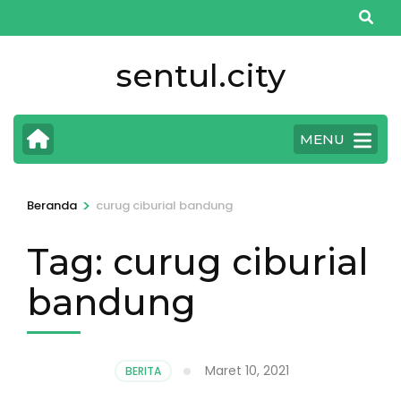
Lompat
ke
konten
sentul.city
(Tekan
Enter)
MENU
>
Beranda
curug ciburial bandung
Tag:
curug ciburial
bandung
Maret 10, 2021
BERITA