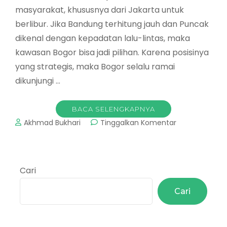
masyarakat, khususnya dari Jakarta untuk
berlibur. Jika Bandung terhitung jauh dan Puncak
dikenal dengan kepadatan lalu-lintas, maka
kawasan Bogor bisa jadi pilihan. Karena posisinya
yang strategis, maka Bogor selalu ramai
dikunjungi …
BACA SELENGKAPNYA
pada
Akhmad Bukhari
Tinggalkan Komentar
Royal
Tulip
Gunung
Geulis
Cari
:
Resort
Cari
&
Golf
Di