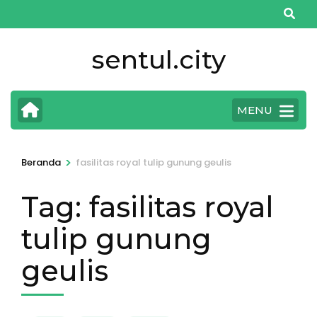
Lompat
ke
konten
sentul.city
(Tekan
Enter)
MENU
>
Beranda
fasilitas royal tulip gunung geulis
Tag:
fasilitas royal
tulip gunung
geulis