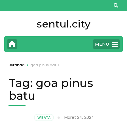
Lompat
ke
konten
sentul.city
(Tekan
Enter)
MENU
>
Beranda
goa pinus batu
Tag:
goa pinus
batu
Maret 24, 2024
WISATA