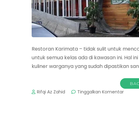
Restoran Karimata – tidak sulit untuk mencar
untuk semua kelas ada di kawasan ini. Hal 
kuliner warganya yang sudah dipastikan sa
BAC
pada
Rifqi Az Zahid
Tinggalkan Komentar
Restor
Karima
Tempa
Makan
Sentul
City