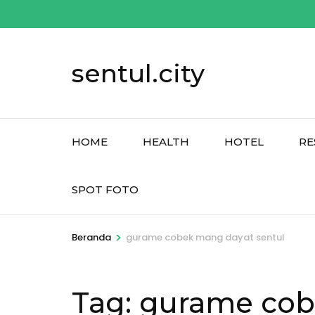
Lompat
ke
konten
sentul.city
(Tekan
Enter)
HOME
HEALTH
HOTEL
RE
SPOT FOTO
>
Beranda
gurame cobek mang dayat sentul
Tag:
gurame cob