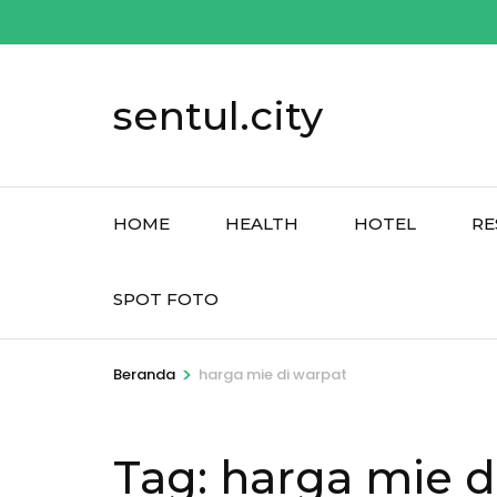
Lompat
ke
konten
sentul.city
(Tekan
Enter)
HOME
HEALTH
HOTEL
RE
SPOT FOTO
>
Beranda
harga mie di warpat
Tag:
harga mie d