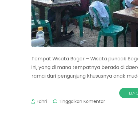
Tempat Wisata Bogor – Wisata puncak Bogor
ini, yang di mana tempatnya berada di daer
ramai dari pengunjung khususnya anak muda 
BAC
pada
Fahri
Tinggalkan Komentar
Tempat
Wisata
Bogor
:
Warung