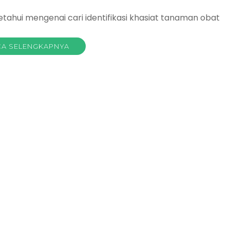
ahui mengenai cari identifikasi khasiat tanaman obat
A SELENGKAPNYA
a
man
bal
ni
ata
kasi
g
rah
ok