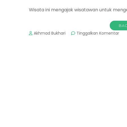
Wisata ini mengajak wisatawan untuk menget
BAC
pad
Akhmad Bukhari
Tinggalkan Komentar
Ta
Her
Insa
:
Wis
Edu
Yan
Ada
Di
Dae
Dep