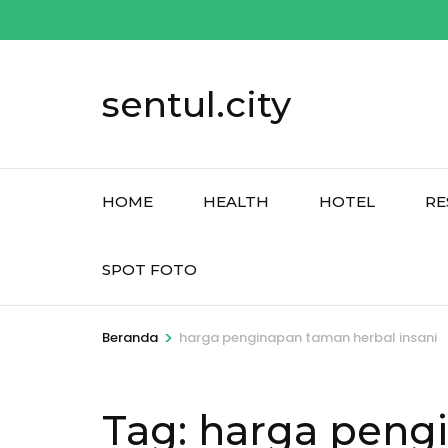
Lompat
ke
konten
sentul.city
(Tekan
Enter)
HOME
HEALTH
HOTEL
RE
SPOT FOTO
>
Beranda
harga penginapan taman herbal insani
Tag:
harga pengi