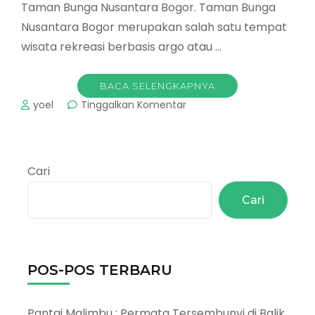
Taman Bunga Nusantara Bogor. Taman Bunga
Nusantara Bogor merupakan salah satu tempat
wisata rekreasi berbasis argo atau …
BACA SELENGKAPNYA
pada
yoel
Tinggalkan Komentar
Taman
Bunga
Bogor
:
Cari
Wisata
bogor
Cari
yang
asik
POS-POS TERBARU
Pantai Malimbu : Permata Tersembunyi di Balik