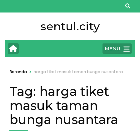
Lompat
ke
konten
sentul.city
(Tekan
Enter)
MENU
>
Beranda
harga tiket masuk taman bunga nusantara
Tag:
harga tiket
masuk taman
bunga nusantara