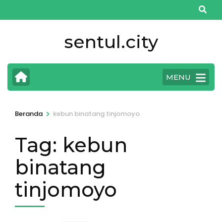
Lompat
ke
konten
sentul.city
(Tekan
Enter)
MENU
>
Beranda
kebun binatang tinjomoyo
Tag:
kebun
binatang
tinjomoyo