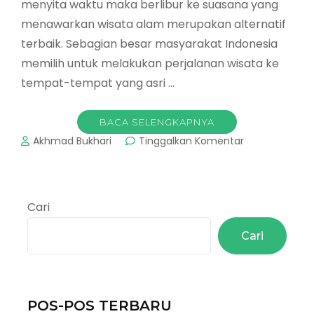
menyita waktu maka berlibur ke suasana yang
menawarkan wisata alam merupakan alternatif
terbaik. Sebagian besar masyarakat Indonesia
memilih untuk melakukan perjalanan wisata ke
tempat-tempat yang asri …
BACA SELENGKAPNYA
pada
Akhmad Bukhari
Tinggalkan Komentar
Wisata
Hutan
Tinjomoyo
:
Cari
Wisata
Alam
Cari
Murah
Di
Semarang
POS-POS TERBARU