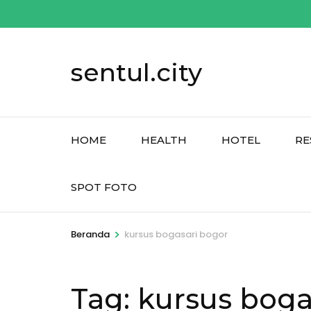
Lompat
ke
konten
sentul.city
(Tekan
Enter)
HOME
HEALTH
HOTEL
RE
SPOT FOTO
>
Beranda
kursus bogasari bogor
Tag:
kursus boga