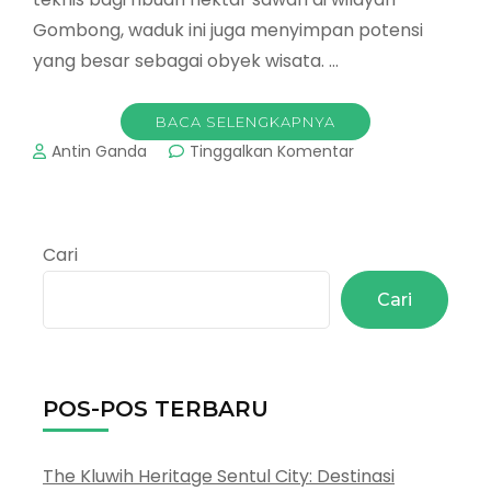
Gombong, waduk ini juga menyimpan potensi
yang besar sebagai obyek wisata. …
BACA SELENGKAPNYA
pada
Antin Ganda
Tinggalkan Komentar
Wisata
Waduk
di
Kebumen
Cari
:
Waduk
Cari
Sempor
POS-POS TERBARU
The Kluwih Heritage Sentul City: Destinasi