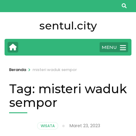
Lompat
ke
konten
sentul.city
(Tekan
Enter)
MENU
>
Beranda
misteri waduk sempor
Tag:
misteri waduk
sempor
Maret 23, 2023
WISATA