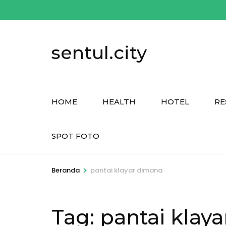
Lompat
ke
konten
sentul.city
(Tekan
Enter)
HOME
HEALTH
HOTEL
RE
SPOT FOTO
>
Beranda
pantai klayar dimana
Tag:
pantai klay