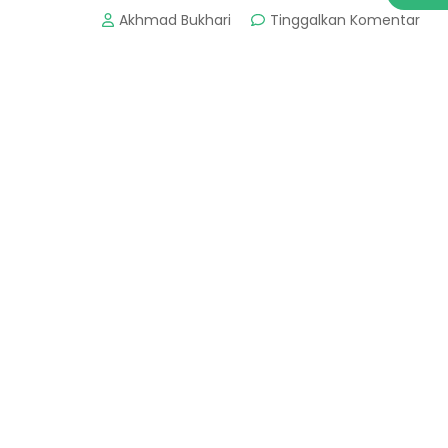
pad
Akhmad Bukhari
Tinggalkan Komentar
Pan
Klay
:
Obj
Wis
Favo
Di
Pac
Jaw
Tim