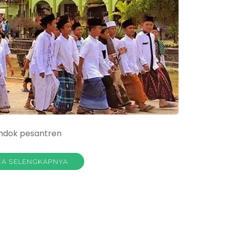
ondok pesantren
A SELENGKAPNYA
a
dok
antren
or