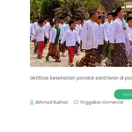
aktifitas keseharian pondok santriwan di p
BAC
pad
Akhmad Bukhari
Tinggalkan Komentar
Pon
Pes
Bog
: