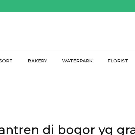
SORT
BAKERY
WATERPARK
FLORIST
ntren di bogor yg gra