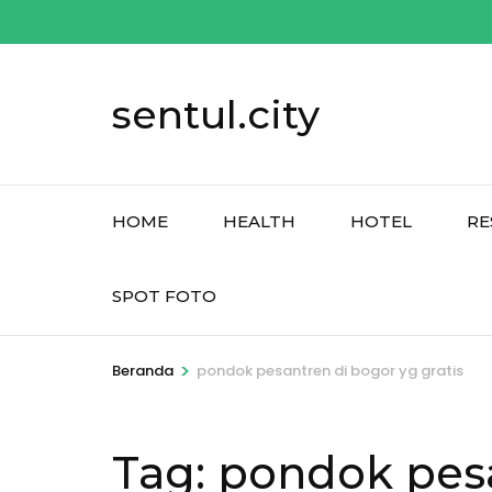
Lompat
ke
konten
sentul.city
(Tekan
Enter)
HOME
HEALTH
HOTEL
RE
SPOT FOTO
>
Beranda
pondok pesantren di bogor yg gratis
Tag:
pondok pesa