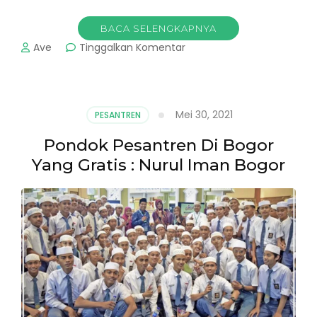
BACA SELENGKAPNYA
pada
Ave
Tinggalkan Komentar
Pondok
Pesantren
di
Bogor
Mei 30, 2021
PESANTREN
:
Tentang
Pondok Pesantren Di Bogor
Pesantren
Yang Gratis : Nurul Iman Bogor
Tahfidz
Alannabi