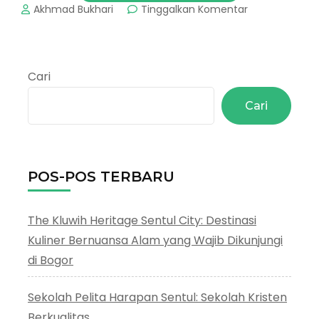
pada
Akhmad Bukhari
Tinggalkan Komentar
Pondok
Pesantren
Bogor
:
Cari
10
Pondok
Cari
Pilihan
Di
Bogor
POS-POS TERBARU
The Kluwih Heritage Sentul City: Destinasi
Kuliner Bernuansa Alam yang Wajib Dikunjungi
di Bogor
Sekolah Pelita Harapan Sentul: Sekolah Kristen
Berkualitas