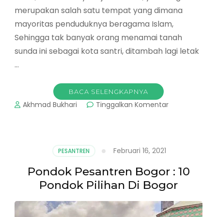
merupakan salah satu tempat yang dimana
mayoritas penduduknya beragama Islam,
Sehingga tak banyak orang menamai tanah
sunda ini sebagai kota santri, ditambah lagi letak
…
BACA SELENGKAPNYA
pada
Akhmad Bukhari
Tinggalkan Komentar
Pesantren
Modern
Di
Bogor
Februari 16, 2021
PESANTREN
:
Ayah,
Pondok Pesantren Bogor : 10
Bunda
Pondok Pilihan Di Bogor
Yuk
Cek
Disini.