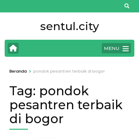
Lompat
ke
konten
sentul.city
(Tekan
Enter)
MENU
>
Beranda
pondok pesantren terbaik di bogor
Tag:
pondok
pesantren terbaik
di bogor