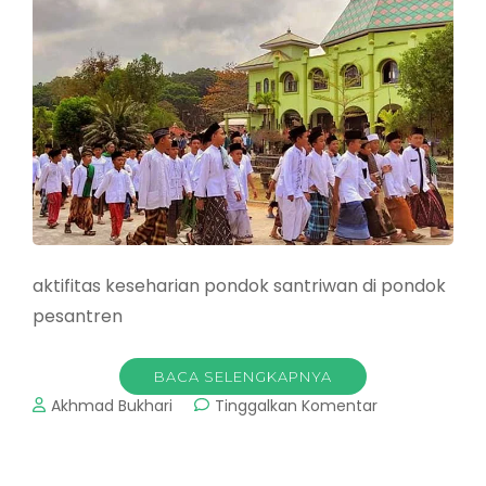
aktifitas keseharian pondok santriwan di pondok
pesantren
BACA SELENGKAPNYA
pada
Akhmad Bukhari
Tinggalkan Komentar
Pondok
Pesantren
Bogor