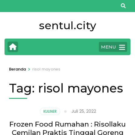
Lompat
ke
konten
sentul.city
(Tekan
Enter)
MENU
>
Beranda
risol mayones
Tag:
risol mayones
Juli 25, 2022
KULINER
Frozen Food Rumahan : Risollaku
Cemilan Praktis Tinggal Goreng