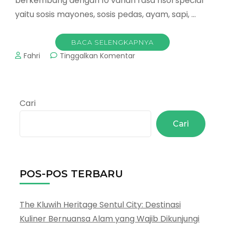
berkembang dengan 10 varian rasa risol special
yaitu sosis mayones, sosis pedas, ayam, sapi, …
BACA SELENGKAPNYA
pada
Fahri
Tinggalkan Komentar
Frozen
Food
Rumahan
:
Cari
Risollaku
Cemilan
Cari
Praktis
Tinggal
Goreng
POS-POS TERBARU
The Kluwih Heritage Sentul City: Destinasi
Kuliner Bernuansa Alam yang Wajib Dikunjungi