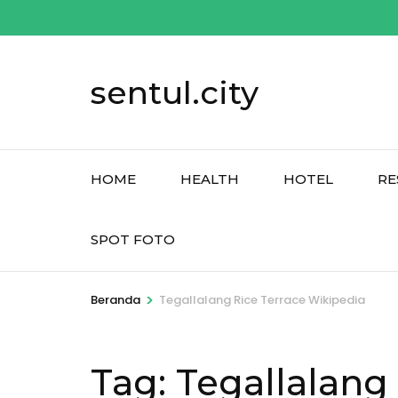
Lompat
ke
konten
sentul.city
(Tekan
Enter)
HOME
HEALTH
HOTEL
RE
SPOT FOTO
>
Beranda
Tegallalang Rice Terrace Wikipedia
Tag:
Tegallalang