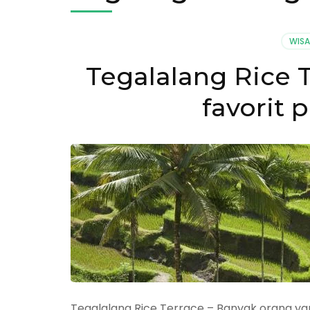
WIS
Tegalalang Rice T
favorit 
Tegalalang Rice Terrace – Banyak orang y