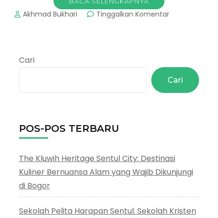
BACA SELENGKAPNYA
pada
Akhmad Bukhari
Tinggalkan Komentar
Taman
Kencana
Bogor
:
Cari
Ruang
Hijau
Cari
Untuk
Bersantai
POS-POS TERBARU
The Kluwih Heritage Sentul City: Destinasi
Kuliner Bernuansa Alam yang Wajib Dikunjungi
di Bogor
Sekolah Pelita Harapan Sentul: Sekolah Kristen