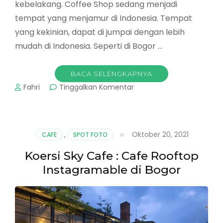
kebelakang. Coffee Shop sedang menjadi
tempat yang menjamur di Indonesia. Tempat
yang kekinian, dapat di jumpai dengan lebih
mudah di Indonesia. Seperti di Bogor …
BACA SELENGKAPNYA
pada
Fahri
Tinggalkan Komentar
Tempat
Ngopi
di
Bogor
Oktober 20, 2021
CAFE
,
SPOT FOTO
:
Shu
Koersi Sky Cafe : Cafe Rooftop
Coffee,
Instagramable di Bogor
Ngopi
Ala
Jepang