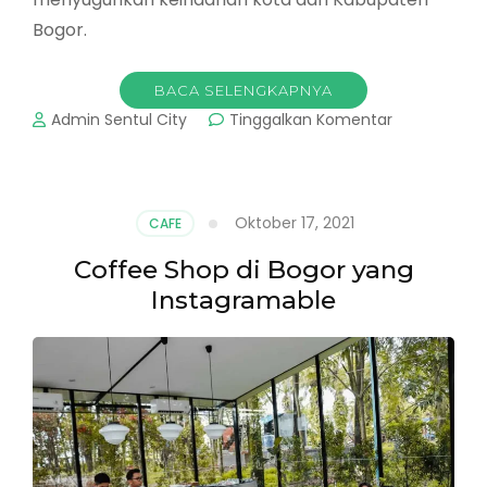
Bogor.
BACA SELENGKAPNYA
pada
Admin Sentul City
Tinggalkan Komentar
Koersi
Sky
Cafe
:
Oktober 17, 2021
CAFE
Cafe
Rooftop
Coffee Shop di Bogor yang
Instagramab
Instagramable
di
Bogor