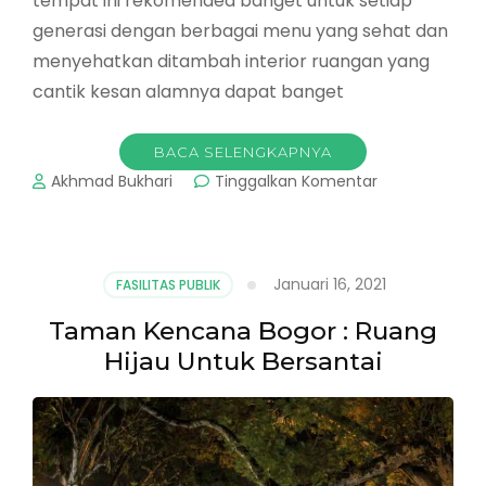
tempat ini rekomended banget untuk setiap
generasi dengan berbagai menu yang sehat dan
menyehatkan ditambah interior ruangan yang
cantik kesan alamnya dapat banget
BACA SELENGKAPNYA
pada
Akhmad Bukhari
Tinggalkan Komentar
Tempat
Makan
Unik
:
Januari 16, 2021
FASILITAS PUBLIK
Yuk
Cobain
Taman Kencana Bogor : Ruang
ke
Hijau Untuk Bersantai
Foresthree
Bogor