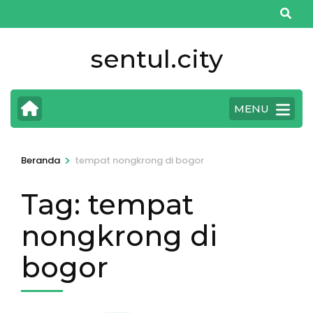
Lompat
ke
konten
sentul.city
(Tekan
Enter)
MENU
>
Beranda
tempat nongkrong di bogor
Tag:
tempat
nongkrong di
bogor