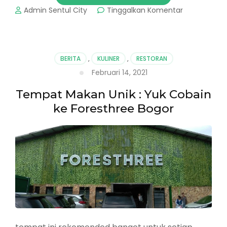
pada
Admin Sentul City
Tinggalkan Komentar
Coffee
Shop
di
Bogor
BERITA
,
KULINER
,
RESTORAN
yang
Februari 14, 2021
Instagramab
Tempat Makan Unik : Yuk Cobain
ke Foresthree Bogor