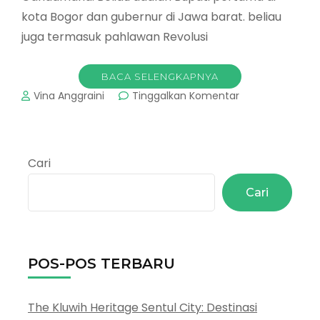
kota Bogor dan gubernur di Jawa barat. beliau
juga termasuk pahlawan Revolusi
BACA SELENGKAPNYA
pada
Vina Anggraini
Tinggalkan Komentar
Bupati
Pertama
Kota
Bogor
Cari
–
Ipik
Cari
Gandamana
POS-POS TERBARU
The Kluwih Heritage Sentul City: Destinasi