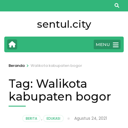
Lompat
ke
konten
sentul.city
(Tekan
Enter)
MENU
>
Beranda
Walikota kabupaten bogor
Tag:
Walikota
kabupaten bogor
Agustus 24, 2021
BERITA
,
EDUKASI