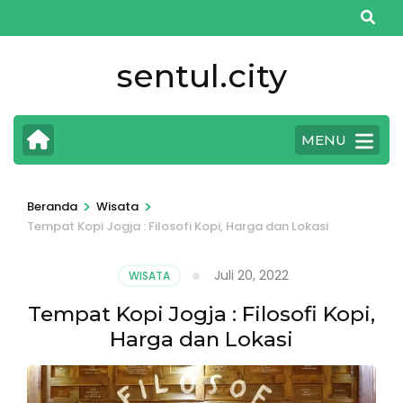
Lompat
ke
konten
sentul.city
(Tekan
Enter)
MENU
>
>
Beranda
Wisata
Tempat Kopi Jogja : Filosofi Kopi, Harga dan Lokasi
Juli 20, 2022
WISATA
Tempat Kopi Jogja : Filosofi Kopi,
Harga dan Lokasi