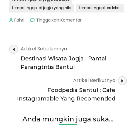
tempat ngopi di jogja yang hits
tempat ngopi terdekat
pada
Fahri
Tinggalkan Komentar
Tempat
Kopi
Jogja
:
Navigasi
Artikel Sebelumnya
Filosofi
Artikel
Kopi,
Destinasi Wisata Jogja : Pantai
Harga
Parangtritis Bantul
dan
Lokasi
Artikel Berikutnya
Foodpedia Sentul : Cafe
Instagramable Yang Recomended
Anda mungkin juga suka...