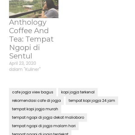
Anthology
Coffee And
Tea: Tempat
Ngopi di
Sentul
April 23, 2020
dalam "Kuliner"
cafe jogja view bagus
kopi jogja terkenal
rekomendasi cafe di jogja
tempat kopi jogja 24 jam
tempat kopi jogja murah
tempat ngopi di jogja dekat malioboro
tempat ngopi di jogja malam hari
tempat ngopi di jogja terdekat