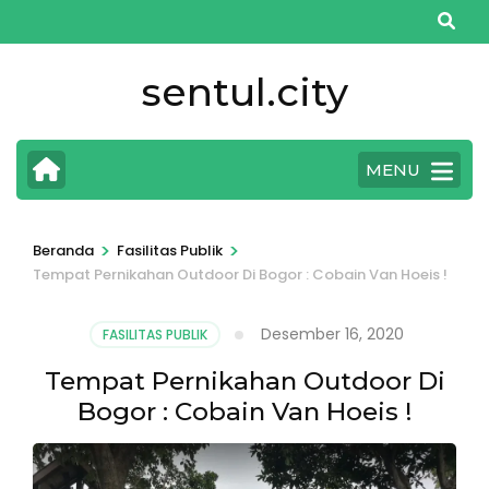
Lompat
ke
konten
sentul.city
(Tekan
Enter)
MENU
>
>
Beranda
Fasilitas Publik
Tempat Pernikahan Outdoor Di Bogor : Cobain Van Hoeis !
Desember 16, 2020
FASILITAS PUBLIK
Tempat Pernikahan Outdoor Di
Bogor : Cobain Van Hoeis !