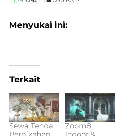
WhatsApp
Surat elektronik
Menyukai ini:
Terkait
Sewa Tenda
Zoom8
Pernikahan
Indoor &