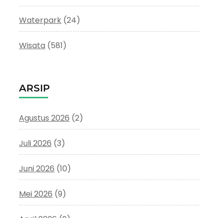
Waterpark
(24)
Wisata
(581)
ARSIP
Agustus 2026
(2)
Juli 2026
(3)
Juni 2026
(10)
Mei 2026
(9)