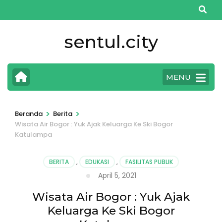
Lompat
ke
konten
sentul.city
(Tekan
Enter)
MENU
>
>
Beranda
Berita
Wisata Air Bogor : Yuk Ajak Keluarga Ke Ski Bogor
Katulampa
BERITA
,
EDUKASI
,
FASILITAS PUBLIK
April 5, 2021
Wisata Air Bogor : Yuk Ajak
Keluarga Ke Ski Bogor