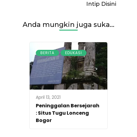
Intip Disini
Anda mungkin juga suka...
,
BERITA
EDUKASI
April 13, 2021
Peninggalan Bersejarah
: Situs Tugu Lonceng
Bogor