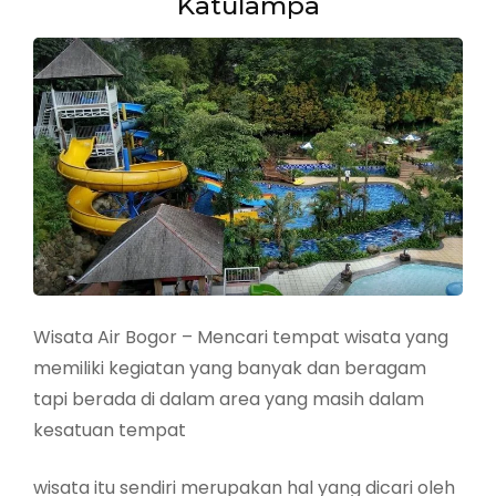
Katulampa
Wisata Air Bogor – Mencari tempat wisata yang
memiliki kegiatan yang banyak dan beragam
tapi berada di dalam area yang masih dalam
kesatuan tempat
wisata itu sendiri merupakan hal yang dicari oleh