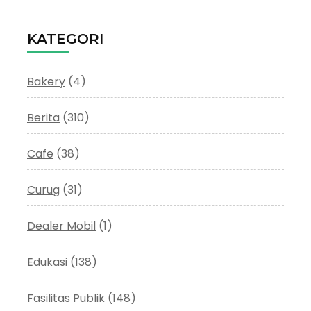
KATEGORI
Bakery
(4)
Berita
(310)
Cafe
(38)
Curug
(31)
Dealer Mobil
(1)
Edukasi
(138)
Fasilitas Publik
(148)