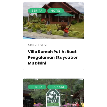
,
BERITA
HOTEL
Mei 20, 2021
Villa Rumah Putih : Buat
Pengalaman Staycation
Mu Disini
,
BERITA
EDUKASI