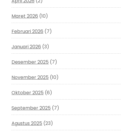
April 2026
(2)
Maret 2026
(10)
Februari 2026
(7)
Januari 2026
(3)
Desember 2025
(7)
November 2025
(10)
Oktober 2025
(6)
September 2025
(7)
Agustus 2025
(23)