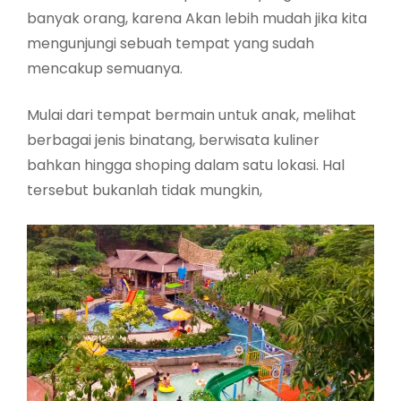
banyak orang, karena Akan lebih mudah jika kita
mengunjungi sebuah tempat yang sudah
mencakup semuanya.
Mulai dari tempat bermain untuk anak, melihat
berbagai jenis binatang, berwisata kuliner
bahkan hingga shoping dalam satu lokasi. Hal
tersebut bukanlah tidak mungkin,