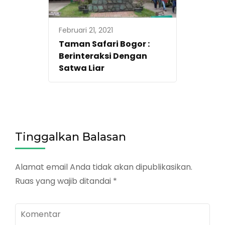
Februari 21, 2021
Taman Safari Bogor :
Berinteraksi Dengan
Satwa Liar
Tinggalkan Balasan
Alamat email Anda tidak akan dipublikasikan.
Ruas yang wajib ditandai
*
Komentar