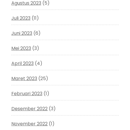
Agustus 2023
(5)
Juli 2023
(11)
Juni 2023
(6)
Mei 2023
(3)
April 2023
(4)
Maret 2023
(25)
Februari 2023
(1)
Desember 2022
(3)
November 2022
(1)