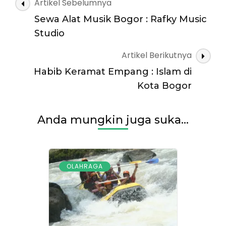
Navigasi
Artikel Sebelumnya
Buruan
Artikel
Daftar
Sewa Alat Musik Bogor : Rafky Music
ke
Studio
Fit
Me
Artikel Berikutnya
Studio
Habib Keramat Empang : Islam di
Bogor
Kota Bogor
Anda mungkin juga suka...
OLAHRAGA