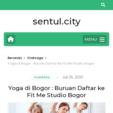
Lompat
ke
konten
sentul.city
(Tekan
Enter)
MENU
>
>
Beranda
Olahraga
Yoga di Bogor : Buruan Daftar ke Fit Me Studio Bogor
Juli 25, 2020
OLAHRAGA
Yoga di Bogor : Buruan Daftar ke
Fit Me Studio Bogor