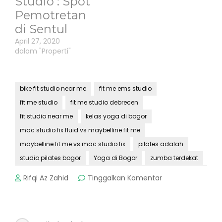
Studio : Spot
Pemotretan
di Sentul
April 27, 2020
dalam "Properti"
bike fit studio near me
fit me ems studio
fit me studio
fit me studio debrecen
fit studio near me
kelas yoga di bogor
mac studio fix fluid vs maybelline fit me
maybelline fit me vs mac studio fix
pilates adalah
studio pilates bogor
Yoga di Bogor
zumba terdekat
pada
Rifqi Az Zahid
Tinggalkan Komentar
Yoga
di
Bogor
: