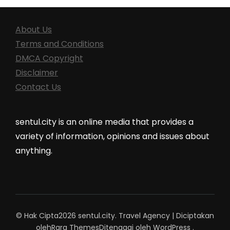
About Us
Terms and Conditions
DMCA Copyright
Disclaimer
Contact Us
sentul.city is an online media that provides a
variety of information, opinions and issues about
anything.
© Hak Cipta2026
sentul.city
.
Travel Agency | Diciptakan
oleh
Rara Themes
Ditenagai oleh
WordPress
.