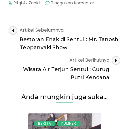
pada
Rifqi Az Zahid
Tinggalkan Komentar
Curug
Daerah
Sentul
:
Navigasi
Artikel Sebelumnya
Pesona
Artikel
Cantiknya
Restoran Enak di Sentul : Mr. Tanoshi
Curug
Teppanyaki Show
Bareng
Artikel Berikutnya
Wisata Air Terjun Sentul : Curug
Putri Kencana
Anda mungkin juga suka...
,
BERITA
KULINER