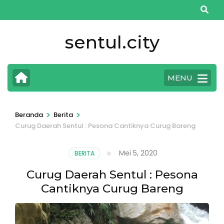
Lompat
ke
konten
sentul.city
(Tekan
Enter)
MENU
>
>
Beranda
Berita
Curug Daerah Sentul : Pesona Cantiknya Curug Bareng
Mei 5, 2020
BERITA
Curug Daerah Sentul : Pesona
Cantiknya Curug Bareng