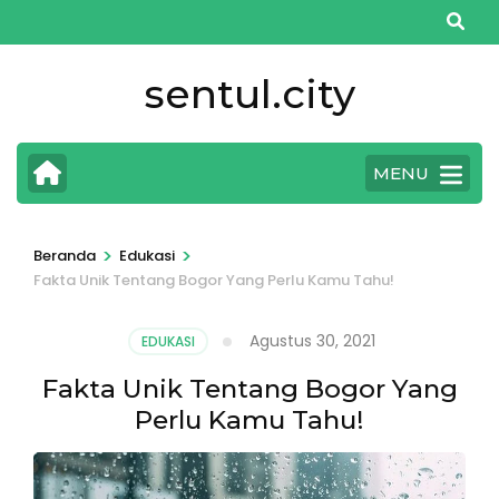
Lompat
ke
konten
sentul.city
(Tekan
Enter)
MENU
>
>
Beranda
Edukasi
Fakta Unik Tentang Bogor Yang Perlu Kamu Tahu!
Agustus 30, 2021
EDUKASI
Fakta Unik Tentang Bogor Yang
Perlu Kamu Tahu!