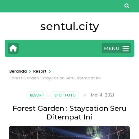
Lompat
ke
konten
sentul.city
(Tekan
Enter)
MENU
>
>
Beranda
Resort
Forest Garden : Staycation Seru Ditempat Ini
Mei 4, 2021
RESORT
,
SPOT FOTO
Forest Garden : Staycation Seru
Ditempat Ini