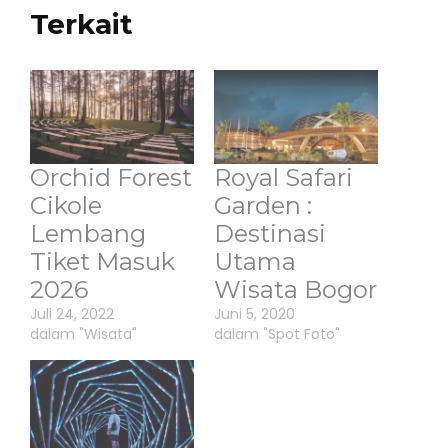
Terkait
Orchid Forest
Royal Safari
Cikole
Garden :
Lembang
Destinasi
Tiket Masuk
Utama
2026
Wisata Bogor
Juli 24, 2022
Juni 5, 2020
dalam "Wisata"
dalam "Spot Foto"