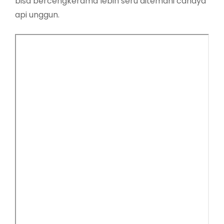
bisa bercengkerama lebih seru ditemani cahaya
api unggun.