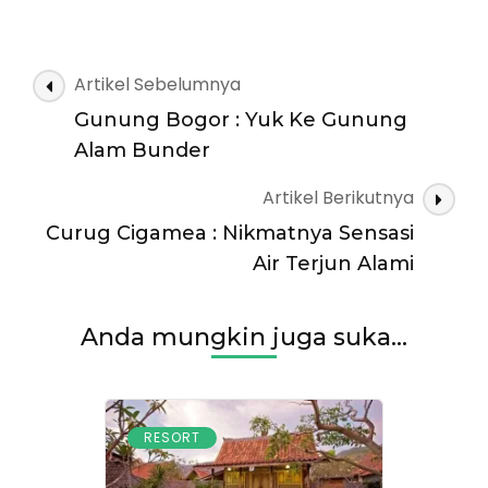
Forest
Garden
:
Staycation
Navigasi
Artikel Sebelumnya
Seru
Artikel
Ditempat
Gunung Bogor : Yuk Ke Gunung
Ini
Alam Bunder
Artikel Berikutnya
Curug Cigamea : Nikmatnya Sensasi
Air Terjun Alami
Anda mungkin juga suka...
RESORT