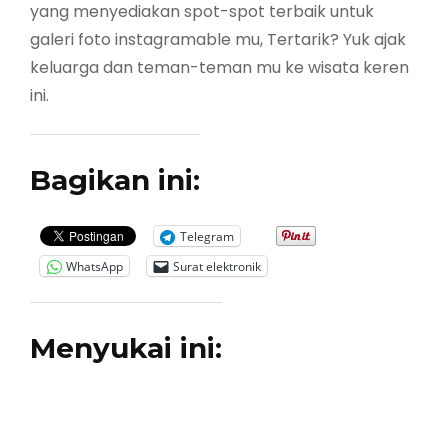
yang menyediakan spot-spot terbaik untuk
galeri foto instagramable mu, Tertarik? Yuk ajak
keluarga dan teman-teman mu ke wisata keren
ini.
Bagikan ini:
Telegram
WhatsApp
Surat elektronik
Menyukai ini: