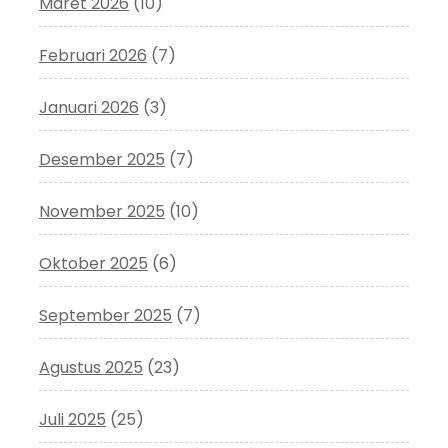
Maret 2026
(10)
Februari 2026
(7)
Januari 2026
(3)
Desember 2025
(7)
November 2025
(10)
Oktober 2025
(6)
September 2025
(7)
Agustus 2025
(23)
Juli 2025
(25)