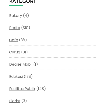
KATEGORI
Bakery
(4)
Berita
(310)
Cafe
(38)
Curug
(31)
Dealer Mobil
(1)
Edukasi
(138)
Fasilitas Publik
(148)
Florist
(3)