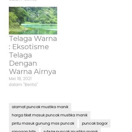
Telaga Warna
: Eksotisme
Telaga
Dengan
Warna Airnya
Mei 18, 2021
dalam "Berita"
alamat puncak mustika manik
harga tiket masuk puncak mustika manik
pintu masuk gunung mas puncak
puncak bogor
ranggon hills
rute ke puncak mustika manik