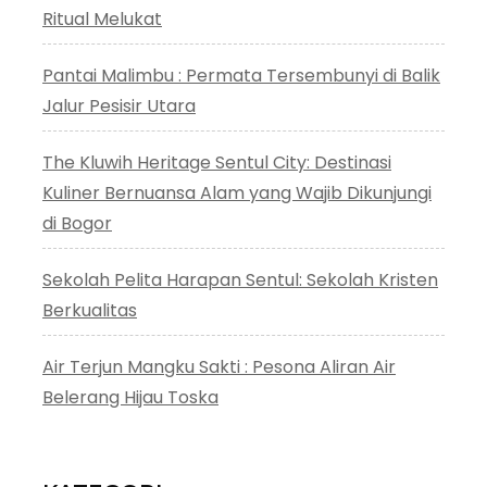
Ritual Melukat
Pantai Malimbu : Permata Tersembunyi di Balik
Jalur Pesisir Utara
The Kluwih Heritage Sentul City: Destinasi
Kuliner Bernuansa Alam yang Wajib Dikunjungi
di Bogor
Sekolah Pelita Harapan Sentul: Sekolah Kristen
Berkualitas
Air Terjun Mangku Sakti : Pesona Aliran Air
Belerang Hijau Toska