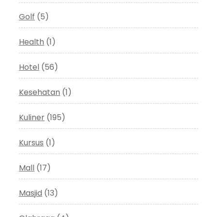
Golf
(5)
Health
(1)
Hotel
(56)
Kesehatan
(1)
Kuliner
(195)
Kursus
(1)
Mall
(17)
Masjid
(13)