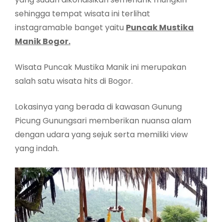
sehingga tempat wisata ini terlihat
instagramable banget yaitu
Puncak Mustika
Manik Bogor.
Wisata Puncak Mustika Manik ini merupakan
salah satu wisata hits di Bogor.
Lokasinya yang berada di kawasan Gunung
Picung Gunungsari memberikan nuansa alam
dengan udara yang sejuk serta memiliki view
yang indah.