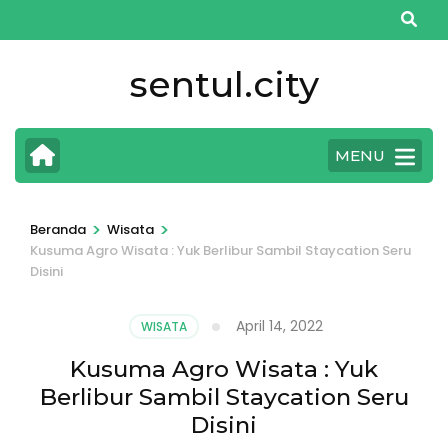
Lompat
ke
konten
sentul.city
(Tekan
Enter)
MENU
>
>
Beranda
Wisata
Kusuma Agro Wisata : Yuk Berlibur Sambil Staycation Seru
Disini
April 14, 2022
WISATA
Kusuma Agro Wisata : Yuk
Berlibur Sambil Staycation Seru
Disini