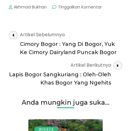
pada
Akhmad Bukhari
Tinggalkan Komentar
Kusuma
Agro
Wisata
:
Navigasi
Artikel Sebelumnya
Yuk
Artikel
Berlibur
Cimory Bogor : Yang Di Bogor, Yuk
Sambil
Ke Cimory Dairyland Puncak Bogor
Staycation
Seru
Artikel Berikutnya
Disini
Lapis Bogor Sangkuriang : Oleh-Oleh
Khas Bogor Yang Ngehits
Anda mungkin juga suka...
WISATA