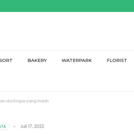
SORT
BAKERY
WATERPARK
FLORIST
uran ala Eropa yang Indah
Juli 17, 2022
ATA