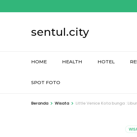
Lompat
ke
konten
sentul.city
(Tekan
Enter)
HOME
HEALTH
HOTEL
RE
SPOT FOTO
>
>
Beranda
Wisata
Little Venice Kota bunga : Lib
WIS