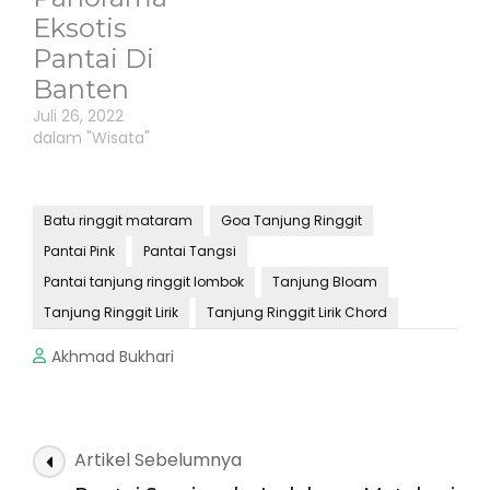
Eksotis
Pantai Di
Banten
Juli 26, 2022
dalam "Wisata"
Batu ringgit mataram
Goa Tanjung Ringgit
Pantai Pink
Pantai Tangsi
Pantai tanjung ringgit lombok
Tanjung Bloam
Tanjung Ringgit Lirik
Tanjung Ringgit Lirik Chord
Akhmad Bukhari
Navigasi
Artikel Sebelumnya
Artikel